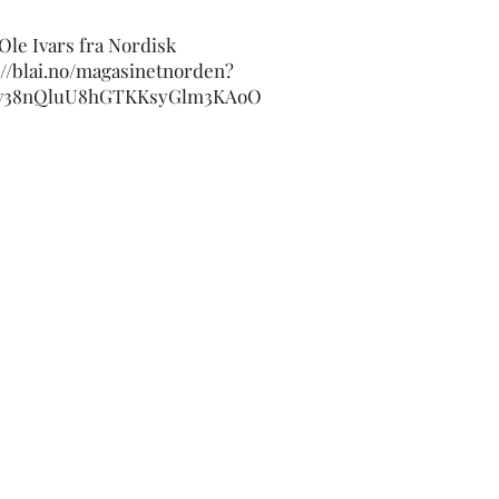
Ole Ivars fra Nordisk
://blai.no/magasinetnorden?
Av38nQluU8hGTKKsyGlm3KAoO