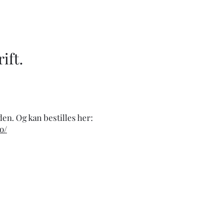
ift.
en. Og kan bestilles her:
o/