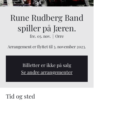
Rune Rudberg Band
spiller på Jæren.
fre. 03. nov.
  |  
Orre
Arrangement er flyttet til 3. november 2023.
Billetter er ikke på salg
Se andre arrangementer
Tid og sted
03. nov. 2023, 20:00 – 04. nov. 2023, 01:30
Orre, Roslandsvegen 358, 4343 Orre, Norge