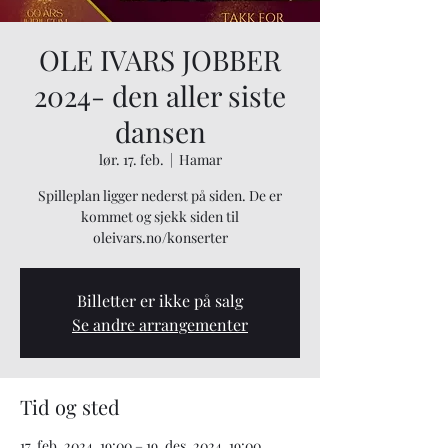
OLE IVARS JOBBER
2024- den aller siste
dansen
lør. 17. feb.
  |  
Hamar
Spilleplan ligger nederst på siden. De er
kommet og sjekk siden til
oleivars.no/konserter
Billetter er ikke på salg
Se andre arrangementer
Tid og sted
17. feb. 2024, 19:00 – 19. des. 2024, 19:00