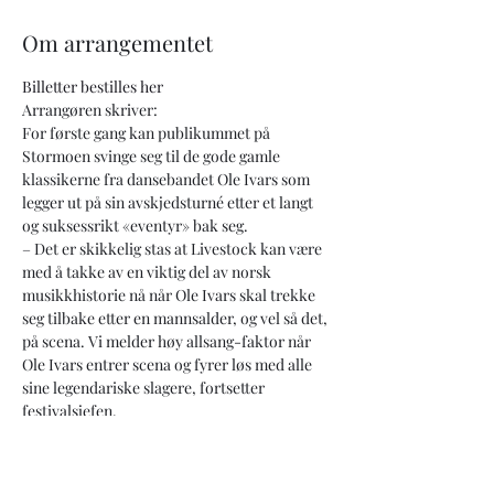
Om arrangementet
Billetter bestilles her
Arrangøren skriver:
For første gang kan publikummet på 
Stormoen svinge seg til de gode gamle 
klassikerne fra dansebandet Ole Ivars som 
legger ut på sin avskjedsturné etter et langt 
og suksessrikt «eventyr» bak seg.
– Det er skikkelig stas at Livestock kan være 
med å takke av en viktig del av norsk 
musikkhistorie nå når Ole Ivars skal trekke 
seg tilbake etter en mannsalder, og vel så det, 
på scena. Vi melder høy allsang-faktor når 
Ole Ivars entrer scena og fyrer løs med alle 
sine legendariske slagere, fortsetter 
festivalsjefen.
Fra tenåringsgjengen startet bandet i 1964, 
og fram til i dag har Ole Ivars opplevd mye 
mer enn de selv kunne drømt om. Bandet 