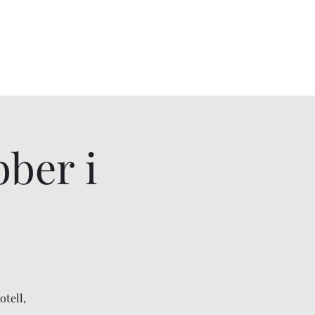
bber i
otell,