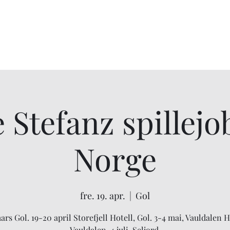
 Stefanz spillejo
Norge
fre. 19. apr.
  |  
Gol
ars Gol. 19-20 april Storefjell Hotell, Gol. 3-4 mai, Vauldalen H
Vauldalen. 4 juli, Seljord.