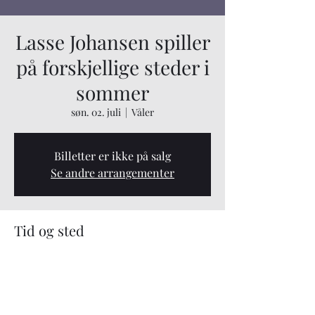
Lasse Johansen spiller
på forskjellige steder i
sommer
søn. 02. juli
  |  
Våler
Billetter er ikke på salg
Se andre arrangementer
Tid og sted
02. juli 2023, 19:00 – 16. juli 2023, 19:00
Våler, Våler, Norge