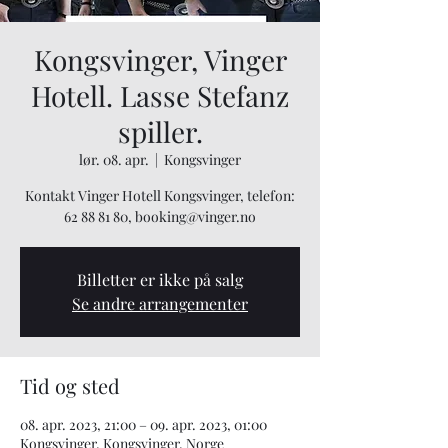
Kongsvinger, Vinger
Hotell. Lasse Stefanz
spiller.
lør. 08. apr.
  |  
Kongsvinger
Kontakt Vinger Hotell Kongsvinger, telefon:
62 88 81 80, booking@vinger.no
Billetter er ikke på salg
Se andre arrangementer
Tid og sted
08. apr. 2023, 21:00 – 09. apr. 2023, 01:00
Kongsvinger, Kongsvinger, Norge