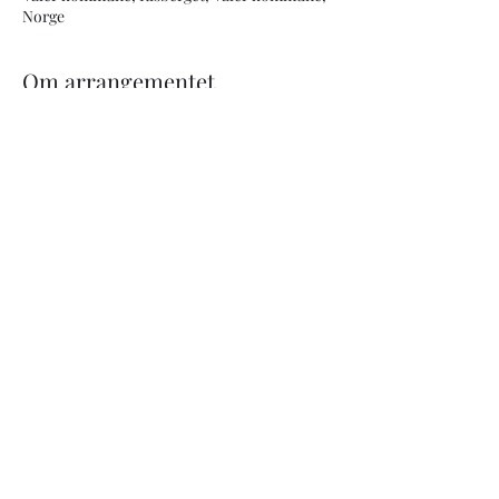
Norge
Om arrangementet
sjekkes
Festival regi av Lasse Johansen, Flere deltar. 
Liv Margrethe Rundberget i Risberget Idr. 
lag.
Del dette arrangementet
©2022 av Dansegleden.