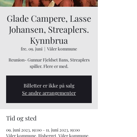
Glade Campere, Lasse
Johansen, Streaplers.
Kynnbrua
fre. 09. juni
  |  
Våler kommune
Reunion- Gunnar Fjeldset Bans, Streaplers
spiller. Flere er med.
Billetter er ikke på salg
Se andre arrangementer
Tid og sted
09. juni 2023, 19:00 – 11. juni 2023, 19:00
Våler kommune, Risberget, Våler kommune,