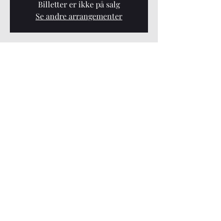
Billetter er ikke på salg
Se andre arrangementer
Tid og sted
16. mars 2023, 19:00 – 25. mai 2023, 19:00
Ridabu, Høyvangvegen 95, 2322 Ridabu,
Norge
Del dette arrangementet