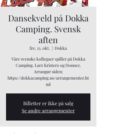
Dansekveld på Dokka
Camping. Svensk
aften
fre. 13. okt.
  |  
Dokka
Våre svenske kollegaer spiller på Dokka
Camping. Larz Kristerz og Donnez.
Arrangør siden:
https://dokkacamping.no/arrangementer.ht
ml
Billetter er ikke på salg
Se andre arrangementer