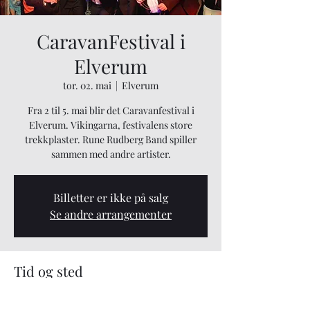
CaravanFestival i
Elverum
tor. 02. mai
  |  
Elverum
Fra 2 til 5. mai blir det Caravanfestival i
Elverum. Vikingarna, festivalens store
trekkplaster. Rune Rudberg Band spiller
sammen med andre artister.
Billetter er ikke på salg
Se andre arrangementer
Tid og sted
02. mai 2024, 19:00 – 05. mai 2024, 23:00