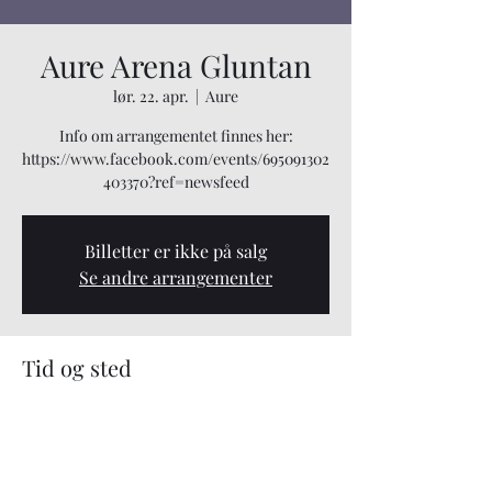
Aure Arena Gluntan
lør. 22. apr.
  |  
Aure
Info om arrangementet finnes her:
https://www.facebook.com/events/695091302
403370?ref=newsfeed
Billetter er ikke på salg
Se andre arrangementer
Tid og sted
22. apr. 2023, 19:00 – 23. apr. 2023, 01:30
Aure, 6690 Aure, Norge